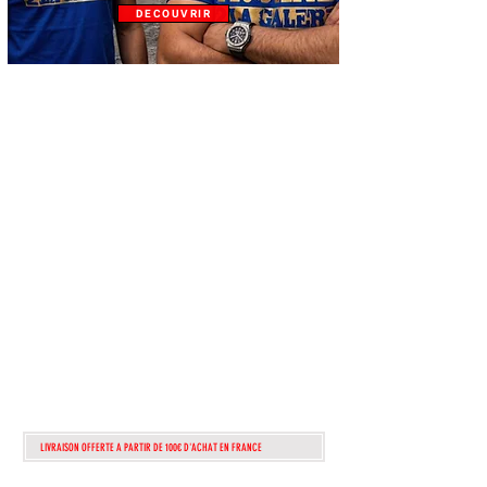
DECOUVRIR
ATTENTION!!!
lire
attentiveme
nt!!
POUR TOUTEs
COMMANDEs
PASSÉes APRÈS
dimanche 1 AOUT
2026
seront TRAITÉes
QUE A PARTIR DU
13 AOUT
LIVRAISON OFFERTE A PARTIR DE 100€ D'ACHAT EN FRANCE