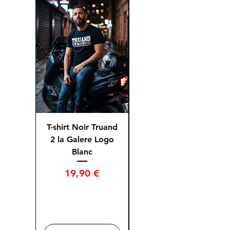
T-shirt Noir Truand
T-shirt Bleu Truand
2 la Galere Logo
2 la Galere Logo
Blanc
Prix
Prix
19,90 €
19,50 €