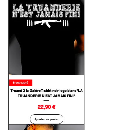
Nouveauté
Truand 2 la Galère T-shirt noir logo blanc"LA
TRUANDERIE N'EST JAMAIS FINI"
Prix
22,90 €
Ajouter au panier