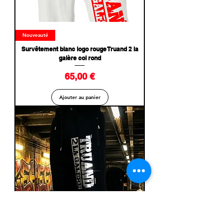
Nouveauté
Survêtement blanc logo rouge Truand 2 la
galère col rond
Prix
65,00 €
Ajouter au panier