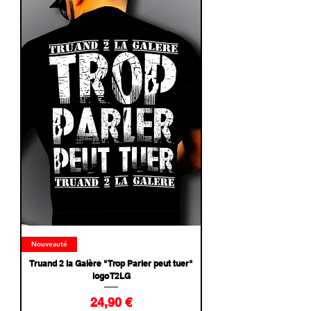
Nouveauté
Truand 2 la Galère "Trop Parler peut tuer"
logo T2LG
Prix
24,90 €