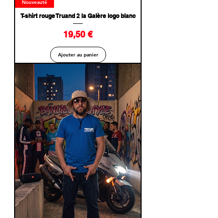
Nouveauté
T-shirt rouge Truand 2 la Galère logo blanc
Prix
19,50 €
Ajouter au panier