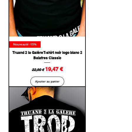
Nouveauté -15%
Truand 2 la Galère T-shirt noir logo blanc 2
Balafres Classic
Prix original
Prix promotionnel
19,47 €
22,90 €
Ajouter au panier