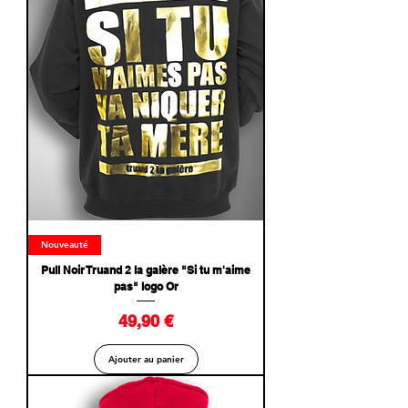
Nouveauté
Pull Noir Truand 2 la galère "Si tu m'aime
pas" logo Or
Prix
49,90 €
Ajouter au panier