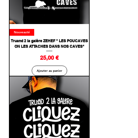
Nouveauté
Truand 2 la galère ZEHEF " LES POUCAVES
ON LES ATTACHES DANS NOS CAVES"
Prix
25,00 €
Ajouter au panier