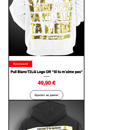
Nouveauté
Pull Blanc T2LG Logo OR "Si tu m'aime pas"
Prix
49,90 €
Ajouter au panier