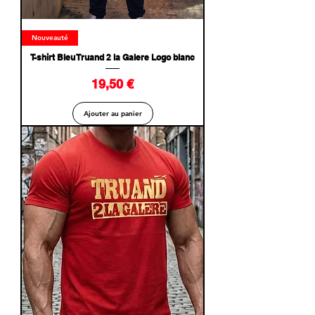
Nouveauté
T-shirt Bleu Truand 2 la Galere Logo blanc
Prix
19,50 €
Ajouter au panier