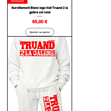
Nouveauté
Survêtement Blanc logo Noir Truand 2 la
galère col rond
Prix
65,00 €
Ajouter au panier