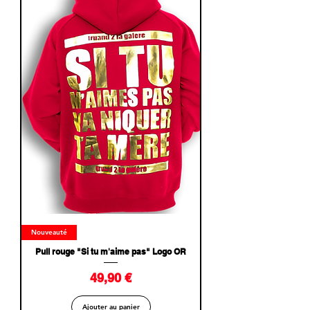
Nouveauté
Pull rouge "Si tu m'aime pas" Logo OR
Prix
49,90 €
Ajouter au panier