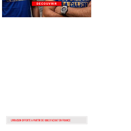
DECOUVRIR
ATTENTION!!!
lire
attentiveme
nt!!
POUR TOUTEs
COMMANDEs
PASSÉes APRÈS
dimanche 1 AOUT
2026
seront TRAITÉes
QUE A PARTIR DU
13 AOUT
LIVRAISON OFFERTE A PARTIR DE 100€ D'ACHAT EN FRANCE