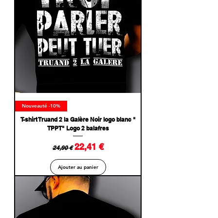
Nouveauté -10%
T-shirt Truand 2 la Galère Noir logo blanc "
TPPT" Logo 2 balafres
Prix original
Prix promotionnel
22,41 €
24,90 €
Ajouter au panier