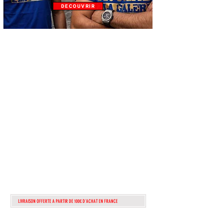
DECOUVRIR
ATTENTION!!!
lire
attentiveme
nt!!
POUR TOUTEs
COMMANDEs
PASSÉes APRÈS
dimanche 1 AOUT
2026
seront TRAITÉes
QUE A PARTIR DU
13 AOUT
LIVRAISON OFFERTE A PARTIR DE 100€ D'ACHAT EN FRANCE