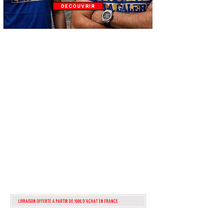
DECOUVRIR
ATTENTION!!!
lire
attentiveme
nt!!
POUR TOUTEs
COMMANDEs
PASSÉes APRÈS
dimanche 1 AOUT
2026
seront TRAITÉes
QUE A PARTIR DU
13 AOUT
LIVRAISON OFFERTE A PARTIR DE 100€ D'ACHAT EN FRANCE