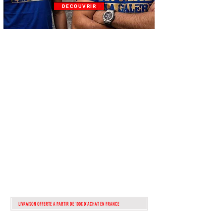
DECOUVRIR
ATTENTION!!!
lire
attentiveme
nt!!
POUR TOUTEs
COMMANDEs
PASSÉes APRÈS
dimanche 1 AOUT
2026
seront TRAITÉes
QUE A PARTIR DU
13 AOUT
LIVRAISON OFFERTE A PARTIR DE 100€ D'ACHAT EN FRANCE