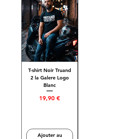
T-shirt Noir Truand
T-shirt Bleu Truand
2 la Galere Logo
2 la Galere Logo
Blanc
Prix
Prix
19,90 €
19,50 €
Ajouter au
Ajouter au