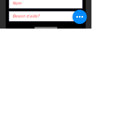
Submit
ZEHEF
Zehef
fondateur du Groupe