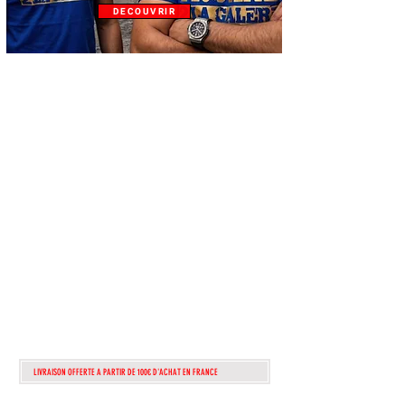
DECOUVRIR
ATTENTION!!!
lire
attentiveme
nt!!
POUR TOUTEs
COMMANDEs
PASSÉes APRÈS
dimanche 1 AOUT
2026
seront TRAITÉes
QUE A PARTIR DU
13 AOUT
LIVRAISON OFFERTE A PARTIR DE 100€ D'ACHAT EN FRANCE