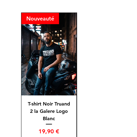
Nouveauté
Nouveauté
T-shirt Noir Truand
T-shirt Bleu Truand
2 la Galere Logo
2 la Galere Logo
Blanc
Prix
Prix
19,90 €
19,50 €