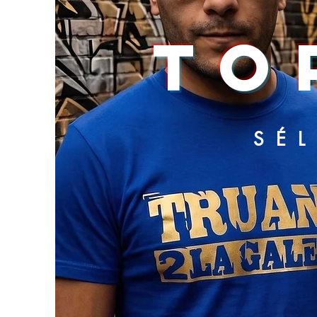
TO
SÉ