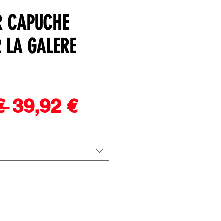
R CAPUCHE
 LA GALERE
Prix
Prix
€ 
39,92 €
original
promotionnel