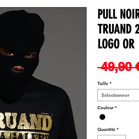
PULL NOI
TRUAND 2
LOGO OR
 49,90 
Taille
*
Sélectionner
Couleur
*
Quantité
*